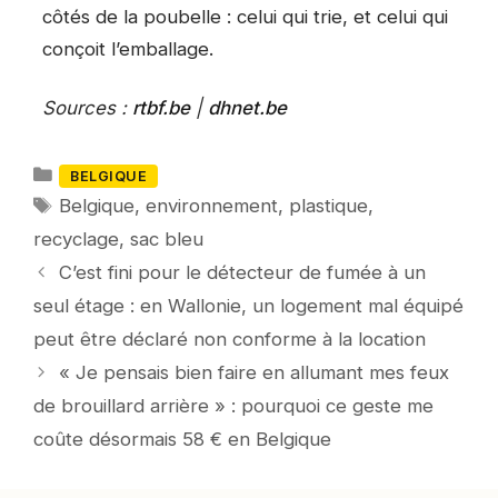
côtés de la poubelle : celui qui trie, et celui qui
conçoit l’emballage.
Sources :
rtbf.be
|
dhnet.be
Catégories
BELGIQUE
Mots-
Belgique
,
environnement
,
plastique
,
clés
recyclage
,
sac bleu
C’est fini pour le détecteur de fumée à un
seul étage : en Wallonie, un logement mal équipé
peut être déclaré non conforme à la location
« Je pensais bien faire en allumant mes feux
de brouillard arrière » : pourquoi ce geste me
coûte désormais 58 € en Belgique