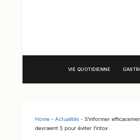
Aller
au
contenu
VIE QUOTIDIENNE
GASTR
Home
-
Actualités
-
S’informer efficacemen
devraient !) pour éviter l’intox