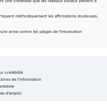
t une crédibilité que les réseaux sociaux peinent à
rtiquent méthodiquement les affirmations douteuses,
leure arme contre les pièges de l’intoxication
r crédibilité
tives de l’information
antidote
ode d’emploi