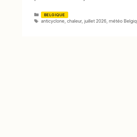
Catégories
BELGIQUE
Mots-
anticyclone
,
chaleur
,
juillet 2026
,
météo Belgi
clés