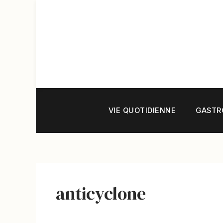
Aller
au
contenu
VIE QUOTIDIENNE
GASTR
anticyclone