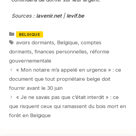
Sources :
lavenir.net
|
levif.be
Catégories
BELGIQUE
Mots-
avoirs dormants
,
Belgique
,
comptes
clés
dormants
,
finances personnelles
,
réforme
gouvernementale
« Mon notaire m’a appelé en urgence » : ce
document que tout propriétaire belge doit
fournir avant le 30 juin
« Je ne savais pas que c’était interdit » : ce
que risquent ceux qui ramassent du bois mort en
forêt en Belgique