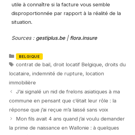
utile à connaître si la facture vous semble
disproportionnée par rapport à la réalité de la
situation.
Sources :
gestiplus.be
|
flora.insure
Catégories
BELGIQUE
Mots-
contrat de bail
,
droit locatif Belgique
,
droits du
clés
locataire
,
indemnité de rupture
,
location
immobilière
J’ai signalé un nid de frelons asiatiques à ma
commune en pensant que c’était leur rôle : la
réponse que j’ai reçue m’a laissé sans voix
Mon fils avait 4 ans quand j’ai voulu demander
la prime de naissance en Wallonie : à quelques