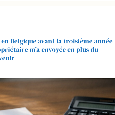
 en Belgique avant la troisième année
ropriétaire m’a envoyée en plus du
 venir