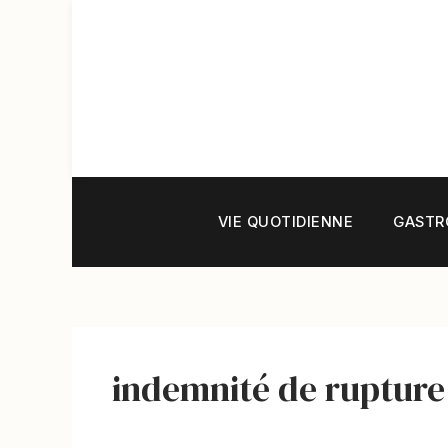
Aller
au
contenu
VIE QUOTIDIENNE
GASTR
indemnité de rupture