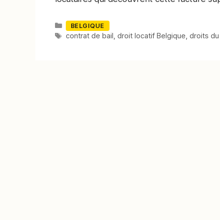
Catégories
BELGIQUE
Mots-
contrat de bail
,
droit locatif Belgique
,
droits du
clés