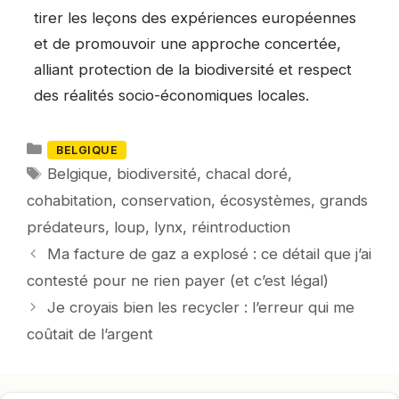
tirer les leçons des expériences européennes
et de promouvoir une approche concertée,
alliant protection de la biodiversité et respect
des réalités socio-économiques locales.
Catégories
BELGIQUE
Mots-
Belgique
,
biodiversité
,
chacal doré
,
clés
cohabitation
,
conservation
,
écosystèmes
,
grands
prédateurs
,
loup
,
lynx
,
réintroduction
Ma facture de gaz a explosé : ce détail que j’ai
contesté pour ne rien payer (et c’est légal)
Je croyais bien les recycler : l’erreur qui me
coûtait de l’argent