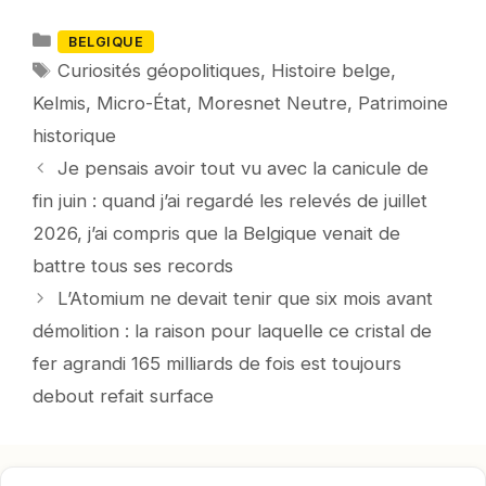
Catégories
BELGIQUE
Mots-
Curiosités géopolitiques
,
Histoire belge
,
clés
Kelmis
,
Micro-État
,
Moresnet Neutre
,
Patrimoine
historique
Je pensais avoir tout vu avec la canicule de
fin juin : quand j’ai regardé les relevés de juillet
2026, j’ai compris que la Belgique venait de
battre tous ses records
L’Atomium ne devait tenir que six mois avant
démolition : la raison pour laquelle ce cristal de
fer agrandi 165 milliards de fois est toujours
debout refait surface