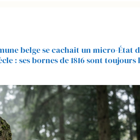
mmune belge se cachait un micro-État 
cle : ses bornes de 1816 sont toujours 