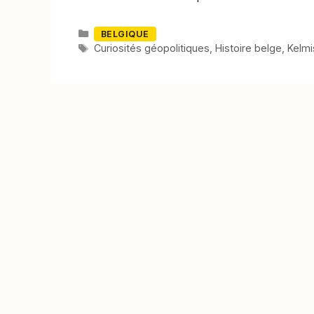
Catégories
BELGIQUE
Mots-
Curiosités géopolitiques
,
Histoire belge
,
Kelmi
clés