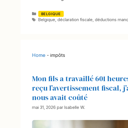
Catégories
BELGIQUE
Mots-
Belgique
,
déclaration fiscale
,
déductions man
clés
Home
-
impôts
Mon fils a travaillé 601 heur
reçu l’avertissement fiscal, 
nous avait coûté
mai 31, 2026
par
Isabelle W.