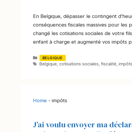
En Belgique, dépasser le contingent d’heur
conséquences fiscales massives pour les 
changé les cotisations sociales de votre fil
enfant à charge et augmenté vos impôts p
Catégories
BELGIQUE
Mots-
Belgique
,
cotisations sociales
,
fiscalité
,
impôt
clés
Home
-
impôts
J’ai voulu envoyer ma décla