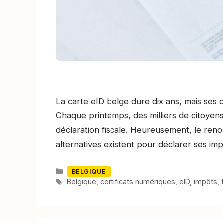
La carte eID belge dure dix ans, mais ses ce
Chaque printemps, des milliers de citoyen
déclaration fiscale. Heureusement, le reno
alternatives existent pour déclarer ses imp
Catégories
BELGIQUE
Mots-
Belgique
,
certificats numériques
,
eID
,
impôts
,
clés