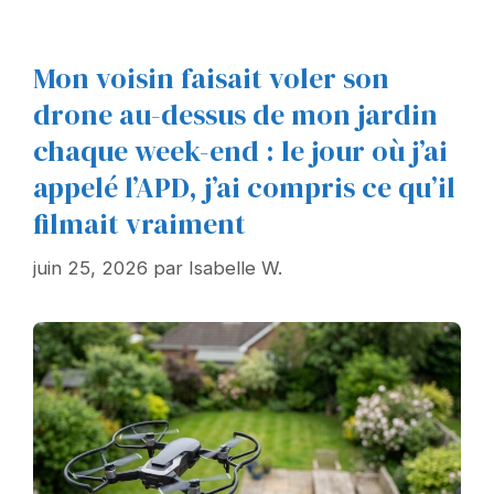
Mon voisin faisait voler son
drone au-dessus de mon jardin
chaque week-end : le jour où j’ai
appelé l’APD, j’ai compris ce qu’il
filmait vraiment
juin 25, 2026
par
Isabelle W.