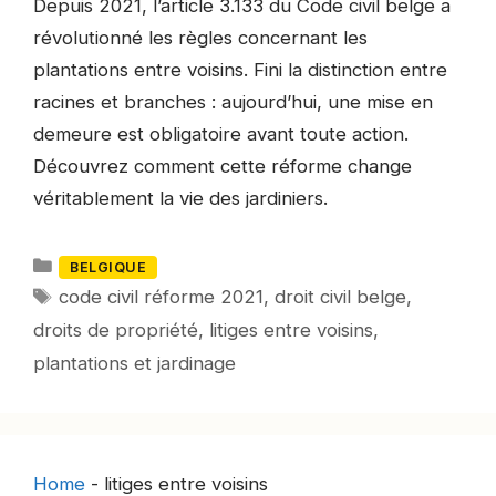
Depuis 2021, l’article 3.133 du Code civil belge a
révolutionné les règles concernant les
plantations entre voisins. Fini la distinction entre
racines et branches : aujourd’hui, une mise en
demeure est obligatoire avant toute action.
Découvrez comment cette réforme change
véritablement la vie des jardiniers.
Catégories
BELGIQUE
Mots-
code civil réforme 2021
,
droit civil belge
,
clés
droits de propriété
,
litiges entre voisins
,
plantations et jardinage
Home
-
litiges entre voisins