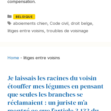
compensation.
Catégories
BELGIQUE
Mots-
aboiements chien
,
Code civil
,
droit belge
,
clés
litiges entre voisins
,
troubles de voisinage
Home
-
litiges entre voisins
Je laissais les racines du voisin
étouffer mes légumes en pensant
que seules les branches se
réclamaient : un juriste m’a
montré ce que l’article 3.133 du