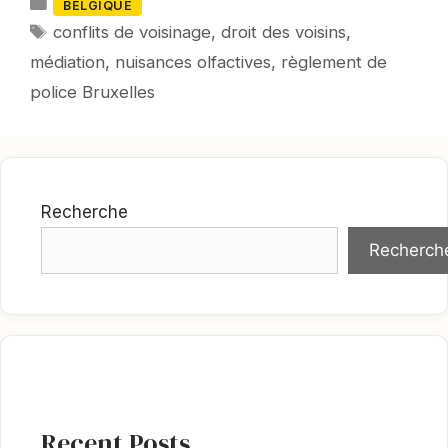
Catégories
BELGIQUE
Mots-
conflits de voisinage
,
droit des voisins
,
clés
médiation
,
nuisances olfactives
,
règlement de
police Bruxelles
Recherche
Recherch
Recent Posts