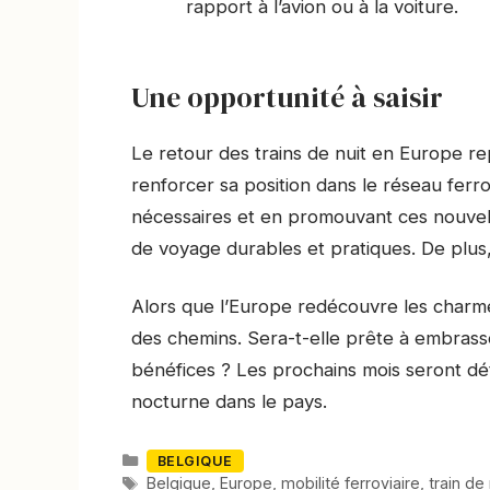
rapport à l’avion ou à la voiture.
Une opportunité à saisir
Le retour des trains de nuit en Europe r
renforcer sa position dans le réseau ferrov
nécessaires et en promouvant ces nouvelles
de voyage durables et pratiques. De plus, 
Alors que l’Europe redécouvre les charmes
des chemins. Sera-t-elle prête à embrass
bénéfices ? Les prochains mois seront dét
nocturne dans le pays.
Catégories
BELGIQUE
Mots-
Belgique
,
Europe
,
mobilité ferroviaire
,
train de 