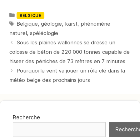
Catégories
BELGIQUE
Mots-
Belgique
,
géologie
,
karst
,
phénomène
clés
naturel
,
spéléologie
Sous les plaines wallonnes se dresse un
colosse de béton de 220 000 tonnes capable de
hisser des péniches de 73 mètres en 7 minutes
Pourquoi le vent va jouer un rôle clé dans la
météo belge des prochains jours
Recherche
Recherch