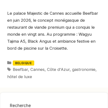
Le palace Majestic de Cannes accueille Beefbar
en juin 2026, le concept monégasque de
restaurant de viande premium qui a conquis le
monde en vingt ans. Au programme : Wagyu
Tajima A5, Black Angus et ambiance festive en
bord de piscine sur la Croisette.
Catégories
BELGIQUE
Mots-
Beefbar
,
Cannes
,
Côte d'Azur
,
gastronomie
,
clés
hôtel de luxe
Recherche