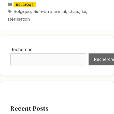
Catégories
BELGIQUE
Mots-
Belgique
,
Bien-être animal
,
chats
,
loi
,
clés
stérilisation
Recherche
Recherch
Recent Posts