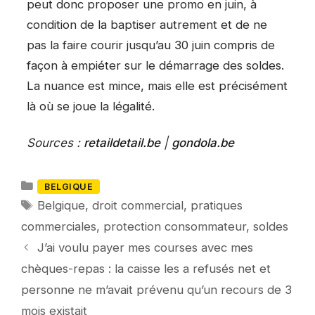
peut donc proposer une promo en juin, à
condition de la baptiser autrement et de ne
pas la faire courir jusqu’au 30 juin compris de
façon à empiéter sur le démarrage des soldes.
La nuance est mince, mais elle est précisément
là où se joue la légalité.
Sources :
retaildetail.be
|
gondola.be
Catégories
BELGIQUE
Mots-
Belgique
,
droit commercial
,
pratiques
clés
commerciales
,
protection consommateur
,
soldes
J’ai voulu payer mes courses avec mes
chèques-repas : la caisse les a refusés net et
personne ne m’avait prévenu qu’un recours de 3
mois existait