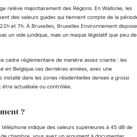
age relève majoritairement des Régions. En Wallonie, les
 fixent des valeurs guides qui tiennent compte de la périod
re 22h et 7h. À Bruxelles, Bruxelles Environnement dispose
pas un vide juridique, mais un maquis législatif que peu de
e cadre réglementaire de manière assez criante : les
osé en Belgique ces dernières années, avec une
 installé dans les zones résidentielles denses a grossi
 être actualisée ou contrôlée.
ement ?
re téléphone indique des valeurs supérieures à 45 dB de
e de chambre, vous avez un argument à documenter.