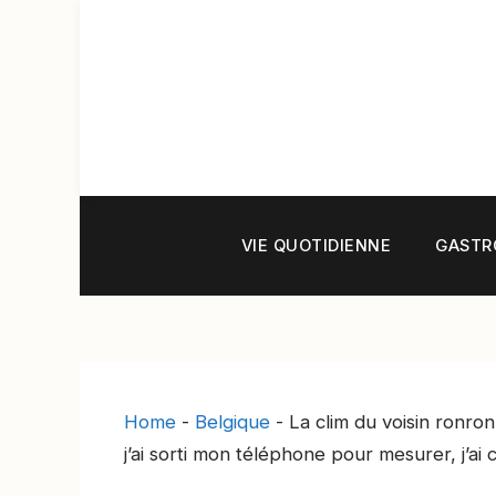
Aller
au
contenu
VIE QUOTIDIENNE
GASTR
Home
-
Belgique
-
La clim du voisin ronron
j’ai sorti mon téléphone pour mesurer, j’ai