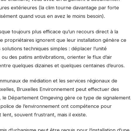
ures extérieures (la clim tourne davantage par forte
isément quand vous en avez le moins besoin).
ue toujours plus efficace qu’un recours direct à la
ropriétaires ignorent que leur installation génère ce
s solutions techniques simples : déplacer l’unité
ou des patins antivibrations, orienter le flux d’air
entre quelques dizaines et quelques centaines d’euros.
communaux de médiation et les services régionaux de
uxelles, Bruxelles Environnement peut effectuer des
dre, le Département Omgeving gère ce type de signalement
 police de l’environnement ont compétence pour
lent, souvent frustrant, mais il existe.
is d’urbanisme peut être requis pour l’installation d’une