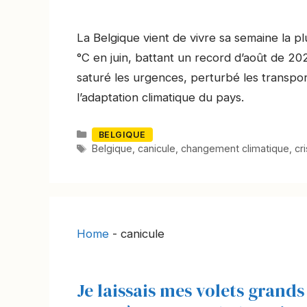
La Belgique vient de vivre sa semaine la 
°C en juin, battant un record d’août de 2
saturé les urgences, perturbé les transports
l’adaptation climatique du pays.
Catégories
BELGIQUE
Mots-
Belgique
,
canicule
,
changement climatique
,
cr
clés
Home
-
canicule
Je laissais mes volets grands