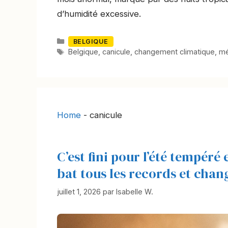
d’humidité excessive.
Catégories
BELGIQUE
Mots-
Belgique
,
canicule
,
changement climatique
,
mé
clés
Home
-
canicule
C’est fini pour l’été tempéré 
bat tous les records et cha
juillet 1, 2026
par
Isabelle W.