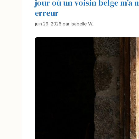
jour où un voisin belge m’a 
erreur
juin 29, 2026
par
Isabelle W.