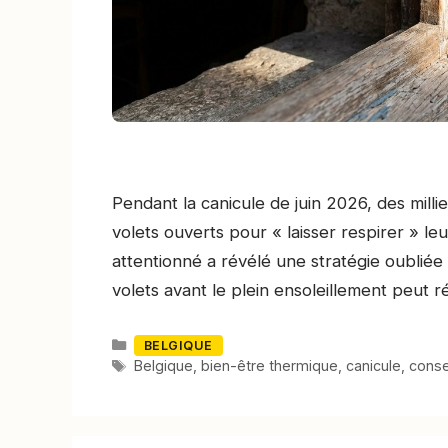
Pendant la canicule de juin 2026, des mill
volets ouverts pour « laisser respirer » l
attentionné a révélé une stratégie oubliée
volets avant le plein ensoleillement peut r
Catégories
BELGIQUE
Mots-
Belgique
,
bien-être thermique
,
canicule
,
conse
clés