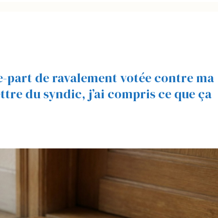
te-part de ravalement votée contre ma
 lettre du syndic, j’ai compris ce que ça