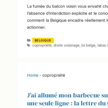
La fumée du balcon voisin vous envahit chaq
l’absence d’interdiction explicite et le co
comment la Belgique encadre réellement le
actionner.
Catégories
BELGIQUE
Mots-
copropriété
,
droits voisinage
,
loi belge
,
tabac 
clés
Home
-
copropriété
J’ai allumé mon barbecue sur
une seule ligne : la lettre d