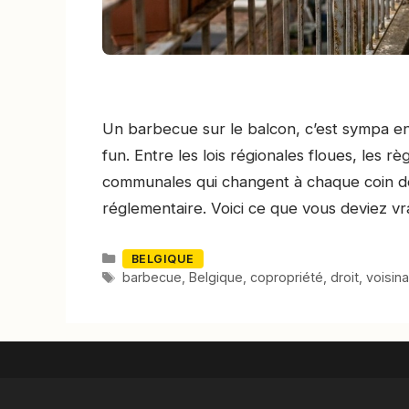
Un barbecue sur le balcon, c’est sympa en 
fun. Entre les lois régionales floues, les r
communales qui changent à chaque coin de 
réglementaire. Voici ce que vous deviez vra
Catégories
BELGIQUE
Mots-
barbecue
,
Belgique
,
copropriété
,
droit
,
voisin
clés