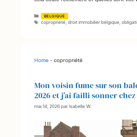
Catégories
BELGIQUE
Mots-
copropriété
,
droit immobilier belgique
,
obligat
clés
Home
-
copropriété
Mon voisin fume sur son balcon
2026 et j’ai failli sonner chez
mai 14, 2026
par
Isabelle W.