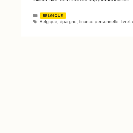
Catégories
BELGIQUE
Mots-
Belgique
,
épargne
,
finance personnelle
,
livret
clés