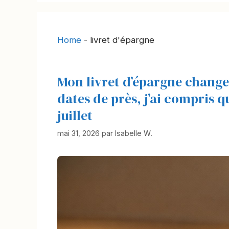
Home
-
livret d'épargne
Mon livret d’épargne change 
dates de près, j’ai compris qu
juillet
mai 31, 2026
par
Isabelle W.