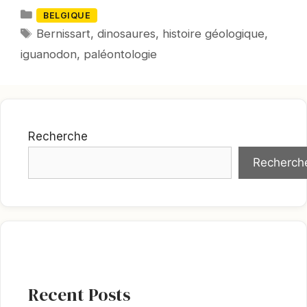
Catégories
BELGIQUE
Mots-
Bernissart
,
dinosaures
,
histoire géologique
,
clés
iguanodon
,
paléontologie
Recherche
Recherch
Recent Posts