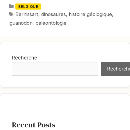
Catégories
BELGIQUE
Mots-
Bernissart
,
dinosaures
,
histoire géologique
,
clés
iguanodon
,
paléontologie
Recherche
Recherch
Recent Posts