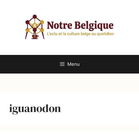
Aller
au
contenu
Menu
iguanodon