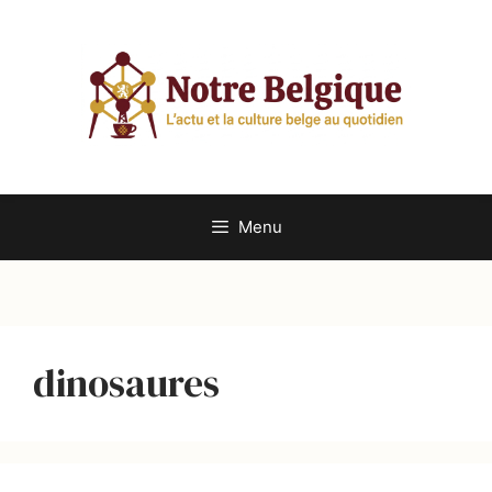
Aller
au
contenu
Menu
dinosaures