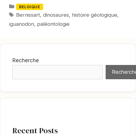
Catégories
BELGIQUE
Mots-
Bernissart
,
dinosaures
,
histoire géologique
,
clés
iguanodon
,
paléontologie
Recherche
Recherch
Recent Posts