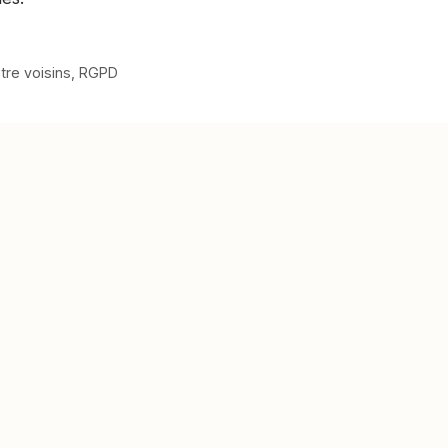
ntre voisins
,
RGPD