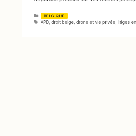
Catégories
BELGIQUE
Mots-
APD
,
droit belge
,
drone et vie privée
,
litiges e
clés