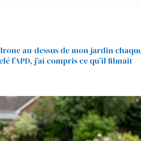
n drone au-dessus de mon jardin chaqu
lé l’APD, j’ai compris ce qu’il filmait