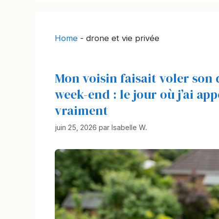
Home
-
drone et vie privée
Mon voisin faisait voler so
week-end : le jour où j’ai appe
vraiment
juin 25, 2026
par
Isabelle W.