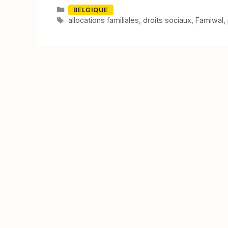
Catégories
BELGIQUE
Mots-
allocations familiales
,
droits sociaux
,
Famiwal
,
clés