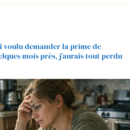
’ai voulu demander la prime de
elques mois près, j’aurais tout perdu