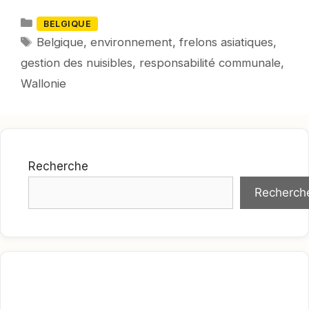
Catégories
BELGIQUE
Mots-
Belgique
,
environnement
,
frelons asiatiques
,
clés
gestion des nuisibles
,
responsabilité communale
,
Wallonie
Recherche
Recherch