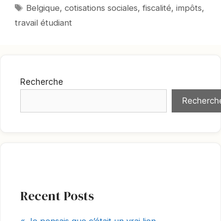
Mots-
Belgique
,
cotisations sociales
,
fiscalité
,
impôts
,
clés
travail étudiant
Recherche
Recherch
Recent Posts