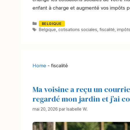
enfant à charge et augmenté vos impôts p
Catégories
BELGIQUE
Mots-
Belgique
,
cotisations sociales
,
fiscalité
,
impôt
clés
Home
-
fiscalité
Ma voisine a reçu un courrier 
regardé mon jardin et j’ai c
mai 20, 2026
par
Isabelle W.