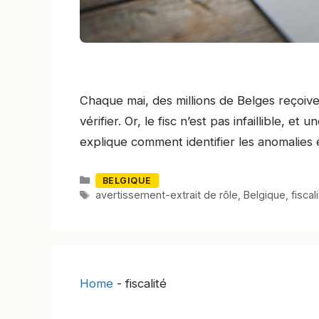
Chaque mai, des millions de Belges reçoive
vérifier. Or, le fisc n’est pas infaillible, e
explique comment identifier les anomalies et
Catégories
BELGIQUE
Mots-
avertissement-extrait de rôle
,
Belgique
,
fiscal
clés
Home
-
fiscalité