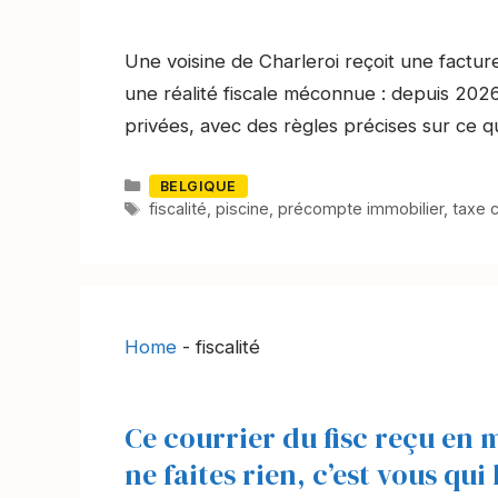
Une voisine de Charleroi reçoit une facture
une réalité fiscale méconnue : depuis 202
privées, avec des règles précises sur ce q
Catégories
BELGIQUE
Mots-
fiscalité
,
piscine
,
précompte immobilier
,
taxe 
clés
Home
-
fiscalité
Ce courrier du fisc reçu en m
ne faites rien, c’est vous qui