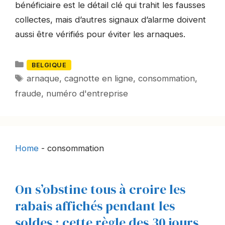
bénéficiaire est le détail clé qui trahit les fausses
collectes, mais d’autres signaux d’alarme doivent
aussi être vérifiés pour éviter les arnaques.
Catégories
BELGIQUE
Mots-
arnaque
,
cagnotte en ligne
,
consommation
,
clés
fraude
,
numéro d'entreprise
Home
-
consommation
On s’obstine tous à croire les
rabais affichés pendant les
soldes : cette règle des 30 jours